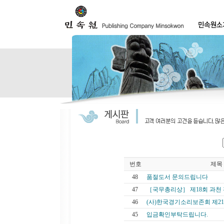
번호
제목
48
품절도서 문의드립니다
47
［국무총리상］ 제18회 과천 전
46
(사)한국경기소리보존회 제21회
45
입금확인부탁드립니다.