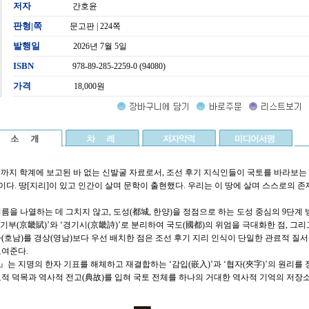
저자
간호윤
판형|쪽
문고판 | 224쪽
발행일
2026년 7월 5일
ISBN
978-89-285-2259-0 (94080)
가격
18,000원
지 학계에 보고된 바 없는 신발굴 자료로서, 조선 후기 지식인들이 국토를 바라보는
이다. 땅[지리]이 있고 인간이 살며 문학이 출현했다. 우리는 이 땅에 살며 스스로의 
이름을 나열하는 데 그치지 않고, 도성(都城, 한양)을 정점으로 하는 도성 중심의 9단계
경기부(京畿賦)’와 ‘경기시(京畿詩)’로 분리하여 국도(國都)의 위엄을 극대화한 점, 그
(호남)를 경상(영남)보다 우선 배치한 점은 조선 후기 지리 인식이 단일한 관료적 질
보여준다.
는 지명의 한자 기표를 해체하고 재결합하는 ‘감입(嵌入)’과 ‘협자(夾字)’의 원리를
덕목과 역사적 전고(典故)를 입혀 국토 전체를 하나의 거대한 역사적 기억의 저장소(Lieu 