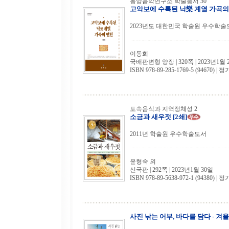
동양음악연구소 학술총서 30
고악보에 수록된 낙樂 계열 가곡의
2023년도 대한민국 학술원 우수학술
이동희
국배판변형 양장 | 320쪽 | 2023년1월 
ISBN 978-89-285-1769-5 (94670) | 정
토속음식과 지역정체성 2
소금과 새우젓 [2쇄]
2011년 학술원 우수학술도서
윤형숙 외
신국판 | 292쪽 | 2023년1월 30일
ISBN 978-89-5638-972-1 (94380) | 정
사진 낚는 어부, 바다를 담다 - 겨울